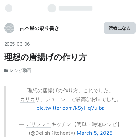
古本屋の殴り書き
読者になる
2025
-
03
-
06
理想の唐揚げの作り方
レシピ動画
理想の唐揚げの作り方、これでした。
カリカ
リ、ジューシーで最高なお味でした。
pic.twitter.com/kSyHqVulba
—
デリッシュ
キッチン【簡単・時短レシピ】
(@DelishKitchentv)
March 5, 2025