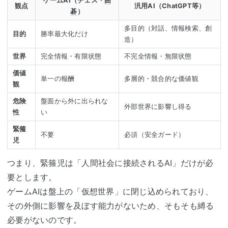
ゲームAI（チェス・
囲
観点
汎用AI（ChatGPT等）
碁
）
多目的（対話、情報検索、創
目的
勝率最大化だけ
造）
世界
完全情報・有限状態
不完全情報・無限状態
価値
単一の報酬
多層的・競合的な価値観
観
危険
盤面から外に出られな
外部世界に影響し得る
性
い
緊箍
不要
必須（安全ガード）
児
つまり、緊箍児は「人間社会に接続されるAI」だけが必
要とします。
ゲームAIは盤上の「仮想世界」に閉じ込められており、
その外側に影響を及ぼす能力がないため、そもそも縛る
必要がないのです。