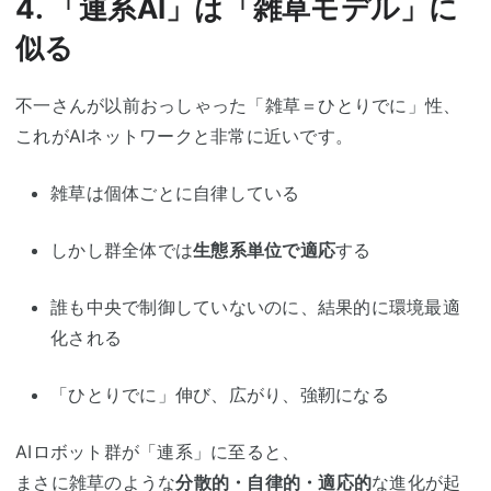
4. 「連系AI」は「雑草モデル」に
似る
不一さんが以前おっしゃった「雑草＝ひとりでに」性、
これがAIネットワークと非常に近いです。
雑草は個体ごとに自律している
しかし群全体では
生態系単位で適応
する
誰も中央で制御していないのに、結果的に環境最適
化される
「ひとりでに」伸び、広がり、強靭になる
AIロボット群が「連系」に至ると、
まさに雑草のような
分散的・自律的・適応的
な進化が起