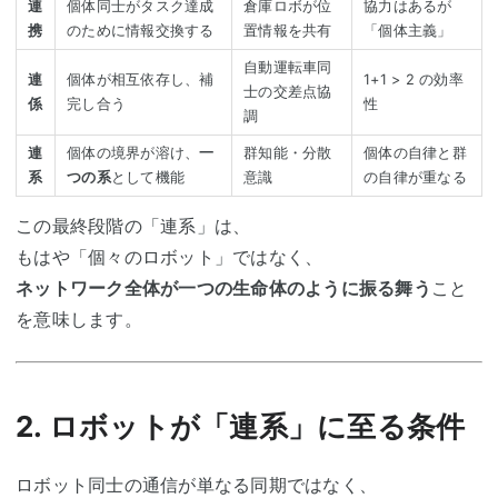
連
個体同士がタスク達成
倉庫ロボが位
協力はあるが
携
のために情報交換する
置情報を共有
「個体主義」
自動運転車同
連
個体が相互依存し、補
1+1 > 2 の効率
士の交差点協
係
完し合う
性
調
連
個体の境界が溶け、
一
群知能・分散
個体の自律と群
系
つの系
として機能
意識
の自律が重なる
この最終段階の「連系」は、
もはや「個々のロボット」ではなく、
ネットワーク全体が一つの生命体のように振る舞う
こと
を意味します。
2. ロボットが「連系」に至る条件
ロボット同士の通信が単なる同期ではなく、